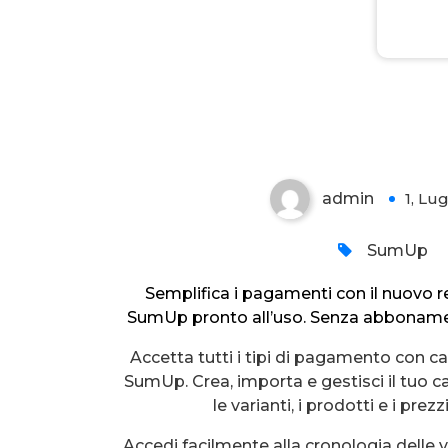
SumUp Cassa Lite
admin
1, Lu
SumUp
Semplifica i pagamenti con il nuovo re
SumUp pronto all’uso. Senza abboname
Accetta tutti i tipi di pagamento con ca
SumUp. Crea, importa e gestisci il tuo ca
le varianti, i prodotti e i prezz
Accedi facilmente alla cronologia delle v