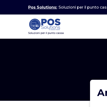
Vai
Pos Solutions:
Soluzioni per il punto ca
al
contenuto
Soluzioni per il punto cassa
A