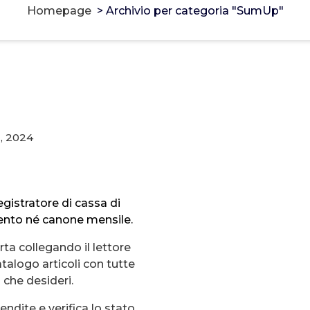
Homepage
>
Archivio per categoria "SumUp"
g, 2024
0
gistratore di cassa di
nto né canone mensile.
rta collegando il lettore
talogo articoli con tutte
i che desideri.
endite e verifica lo stato